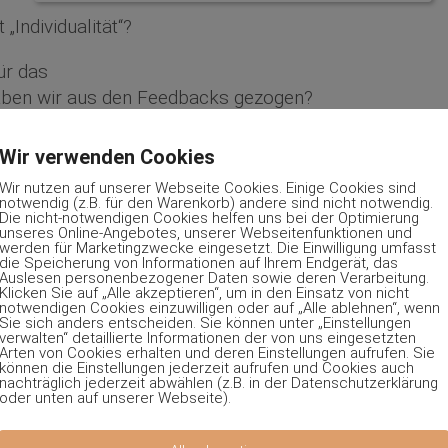
„Individualität“?
ür das
ben wir aus den Feedbacks gezogen?
Anspruch auf Vollständigkeit so wichtig?
sst das Seminarpaket?
Wir verwenden Cookies
n Gaby, Helmut und Hermine
Wir nutzen auf unserer Webseite Cookies. Einige Cookies sind
tsatmosphäre?
notwendig (z.B. für den Warenkorb) andere sind nicht notwendig.
Die nicht-notwendigen Cookies helfen uns bei der Optimierung
erung gab es mit der Technik?
unseres Online-Angebotes, unserer Webseitenfunktionen und
werden für Marketingzwecke eingesetzt. Die Einwilligung umfasst
 Seminar?
die Speicherung von Informationen auf Ihrem Endgerät, das
n Michael und Ewald
Auslesen personenbezogener Daten sowie deren Verarbeitung.
Klicken Sie auf „Alle akzeptieren“, um in den Einsatz von nicht
notwendigen Cookies einzuwilligen oder auf „Alle ablehnen“, wenn
Sie sich anders entscheiden. Sie können unter „Einstellungen
verwalten“ detaillierte Informationen der von uns eingesetzten
„Systematischer Vermögensaufbau mit Trendfolge
Arten von Cookies erhalten und deren Einstellungen aufrufen. Sie
können die Einstellungen jederzeit aufrufen und Cookies auch
nachträglich jederzeit abwählen (z.B. in der Datenschutzerklärung
oder unten auf unserer Webseite).
er 2018 in München