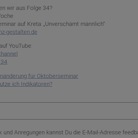
en wir aus Folge 34?
Woche
minar auf Kreta: „Unverschämt männlich“:
nz-gestalten.de
 auf YouTube:
Channel
034
nänderung für Oktoberseminar
tze ich Indikatoren?
k und Anregungen kannst Du die E-Mail-Adresse fee