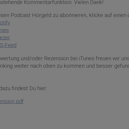
nstehende Kommentarfunktion. Vielen Dank!
en Podcast Hörgeld zu abonnieren, klicke auf einen d
tify
unes
ezer
S-Feed
ewertung und/oder Rezension bei iTunes freuen wir uns
anking weiter nach oben zu kommen und besser gefun
dazu findest Du hier:
ension.pdf