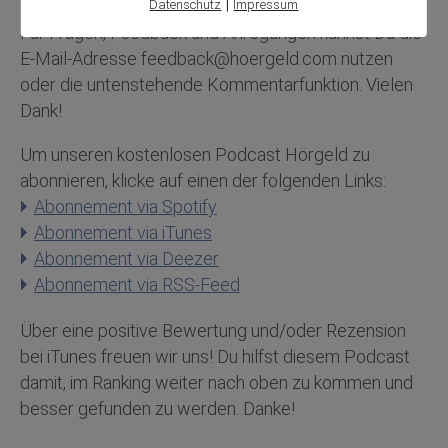
|
Datenschutz
Impressum
Für Fragen, Feedback und Anregungen kannst Du die
E-Mail-Adresse feedback@hoergeld.com nutzen
oder die untenstehende Kommentarfunktion. Vielen
Dank!
Um unseren kostenlosen Podcast Hörgeld zu
abonnieren, klicke auf einen der folgenden Links:
Abonnement via Spotify
Abonnement via iTunes
Abonnement via Deezer
Abonnement via RSS-Feed
Über eine positive Bewertung und/oder Rezension
bei iTunes freuen wir uns! Du hilfst diesem Podcast
damit, im Ranking weiter nach oben zu kommen und
besser gefunden zu werden. Danke!