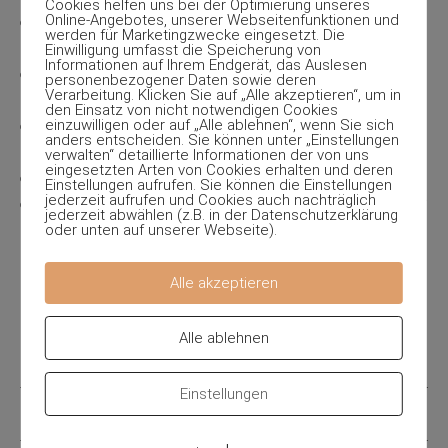
Cookies helfen uns bei der Optimierung unseres
Online-Angebotes, unserer Webseitenfunktionen und
Was ist mit dem Begriff Unberechenbarkeit
werden für Marketingzwecke eingesetzt. Die
gemeint?
Einwilligung umfasst die Speicherung von
Informationen auf Ihrem Endgerät, das Auslesen
Ein Gedankenexperiment von John Maynard
personenbezogener Daten sowie deren
Verarbeitung. Klicken Sie auf „Alle akzeptieren“, um in
Keynes aus dem Jahr 1936
den Einsatz von nicht notwendigen Cookies
In welchem Verhältnis stehen Börse und
einzuwilligen oder auf „Alle ablehnen“, wenn Sie sich
anders entscheiden. Sie können unter „Einstellungen
Wirtschaft?
verwalten“ detaillierte Informationen der von uns
eingesetzten Arten von Cookies erhalten und deren
Was ist die Auszahlfunktion eines Spiels?
Einstellungen aufrufen. Sie können die Einstellungen
jederzeit aufrufen und Cookies auch nachträglich
Welche Bedeutung haben Wahrscheinlichkeiten für
jederzeit abwählen (z.B. in der Datenschutzerklärung
Dich?
oder unten auf unserer Webseite).
Hörgeld 005:
Wo fange ich an? Teil 1
Alle akzeptieren
Hörgeld 003:
Kannst Du es Dir leisten, Dich nicht
mit der Börse zu beschäftigen? Teil 2
Alle ablehnen
Zur Übersicht
Einstellungen