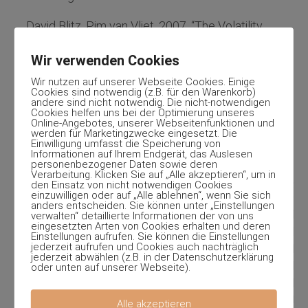
David Blitz, Pim van Vliet, 2007, “The Volatility
Effect: Lower Risk Without Lower Return”
Wir verwenden Cookies
Nardin L. Baker, Robert A. Haugen, 2012, “Low Risk
Wir nutzen auf unserer Webseite Cookies. Einige
Stocks Outperform within All Observable Markets
Cookies sind notwendig (z.B. für den Warenkorb)
andere sind nicht notwendig. Die nicht-notwendigen
of the World”
Cookies helfen uns bei der Optimierung unseres
Online-Angebotes, unserer Webseitenfunktionen und
werden für Marketingzwecke eingesetzt. Die
Hendrik Bessembinder, 2020, “Wealth Creation in
Einwilligung umfasst die Speicherung von
Informationen auf Ihrem Endgerät, das Auslesen
the U.S. Public Stock Markets 1926 to 2019”
personenbezogener Daten sowie deren
Verarbeitung. Klicken Sie auf „Alle akzeptieren“, um in
den Einsatz von nicht notwendigen Cookies
einzuwilligen oder auf „Alle ablehnen“, wenn Sie sich
anders entscheiden. Sie können unter „Einstellungen
verwalten“ detaillierte Informationen der von uns
eingesetzten Arten von Cookies erhalten und deren
Einstellungen aufrufen. Sie können die Einstellungen
jederzeit aufrufen und Cookies auch nachträglich
jederzeit abwählen (z.B. in der Datenschutzerklärung
oder unten auf unserer Webseite).
Alle akzeptieren